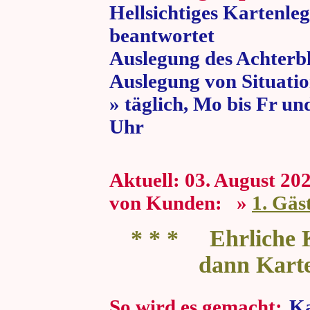
Hellsichtiges Kartenle
beantwortet
Auslegung des Achterbl
Auslegung von Situatio
» täglich, Mo bis Fr un
Uhr » 80 
Aktuell: 03. Aug
von Kunden: »
1. Gäs
* * * Ehrliche K
dann Kart
So wird es gemacht:
Ka