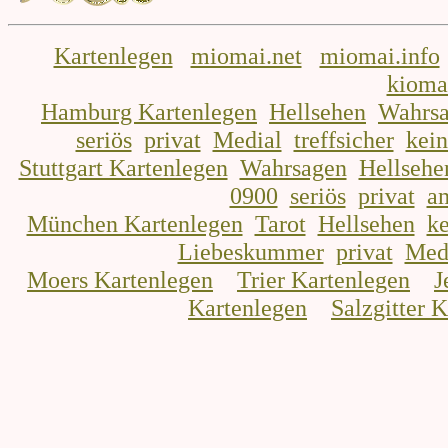
Kartenlegen
miomai.net
miomai.info
kioma
Hamburg Kartenlegen
Hellsehen
Wahrs
seriös
privat
Medial
treffsicher
kei
Stuttgart Kartenlegen
Wahrsagen
Hellsehe
0900
seriös
privat
a
München Kartenlegen
Tarot
Hellsehen
ke
Liebeskummer
privat
Med
Moers Kartenlegen
Trier Kartenlegen
J
Kartenlegen
Salzgitter 